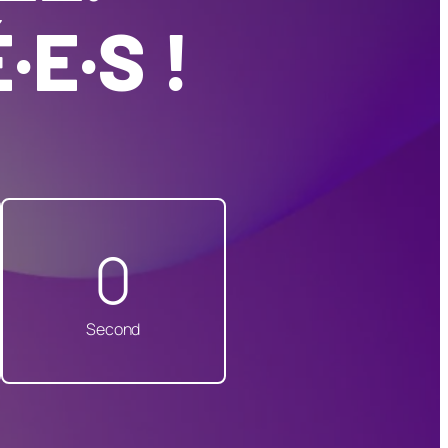
E·S !
0
Second